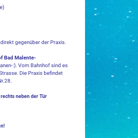
e)
direkt gegenüber der Praxis.
of
Bad Malente-
anen-:).
Vom Bahnhof sind es
Strasse.
Die Praxis befindet
r.28.
 rechts neben der Tür
n!