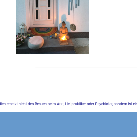
eilen ersetzt nicht den Besuch beim Arzt, Heilpraktiker oder Psychiater, sondern ist e