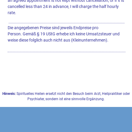
an agreed appointment is not kept without cancellation, or if it is
cancelled less than 24 in advance, I will charge the half hourly
rate.
Die angegebenen Preise sind jeweils Endpreise pro
Person. Gemäß § 19 UStG erhebe ich keine Umsatzsteuer und
weise diese folglich auch nicht aus (Kleinunternehmen).
Hinweis:
Spirituelles Heilen ersetzt nicht den Besuch beim Arzt, Heilpraktiker oder
Psychiater, sondern ist eine sinnvolle Ergänzung.