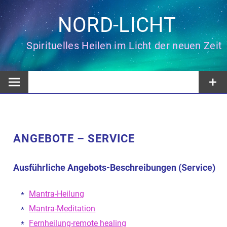
Zum
Inhalt
NORD-LICHT
springen
Spirituelles Heilen im Licht der neuen Zeit
ANGEBOTE – SERVICE
Ausführliche Angebots-Beschreibungen
(Service)
Mantra-Heilung
Mantra-Meditation
Fernheilung-remote healing