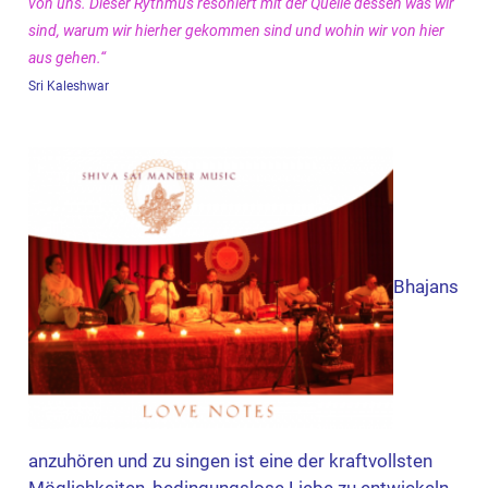
von uns.
Dieser Rythmus resoniert mit der Quelle dessen was wir
sind,
warum wir hierher gekommen sind und wohin wir von hier
aus gehen.“
Sri Kaleshwar
Bhajans
anzuhören und zu singen ist eine der kraftvollsten
Möglichkeiten, bedingungslose Liebe zu entwickeln.